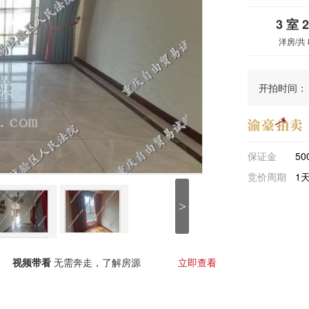
3 室 
洋房/共 
开拍时间：
保证金
50
竞价周期
1
>
视频带看
无需奔走，了解房源
立即查看