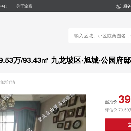
中心
关于渝豪
服务
39.53万/93.43㎡ 九龙坡区·旭城·公园府邸
拍房详情
39
起拍价
评估价 70.59