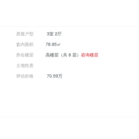
房屋户型
3
室
2
厅
套内面积
78.95㎡
所在楼层
高楼层（共 8 层）
咨询楼层
土地性质
评估价格
70.59万