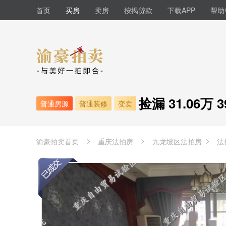
首页
买房
卖房
按揭贷款
下载APP
帮助
捡漏 31.06万 
普通房源
普通装修
变卖
渝豪拍卖首页
重庆法拍房
九龙坡区
法拍房
法