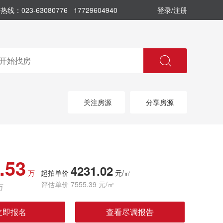
热线：023-63080776 17729604940
登录/注册
关注房源
分享房源
.53
4231.02
万
起拍单价
元/㎡
评估单价 7555.39 元/㎡
万
立即报名
查看尽调报告